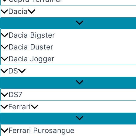
Dacia
Dacia Bigster
Dacia Duster
Dacia Jogger
DS
DS7
Ferrari
Ferrari Purosangue