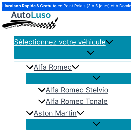
Aller
Livraison Rapide & Gratuite
en Point Relais (3 à 5 jours) et à Domici
au
contenu
Sélectionnez votre véhicule
Alfa Romeo
Alfa Romeo Stelvio
Alfa Romeo Tonale
Aston Martin