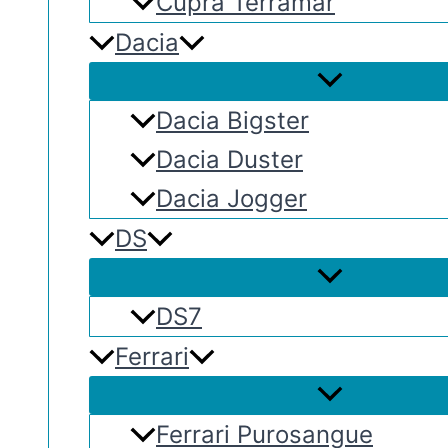
Cupra Terramar
Dacia
Dacia Bigster
Dacia Duster
Dacia Jogger
DS
DS7
Ferrari
Ferrari Purosangue