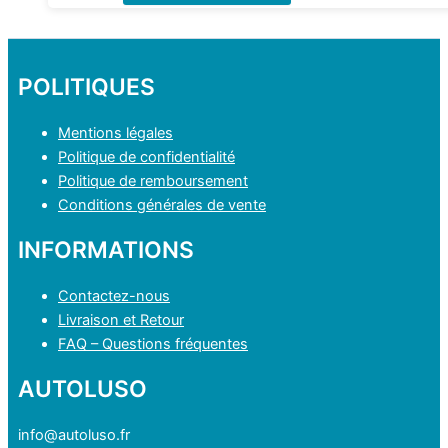
produit
a
plusieurs
variations.
POLITIQUES
Les
options
Mentions légales
peuvent
Politique de confidentialité
être
Politique de remboursement
choisies
Conditions générales de vente
sur
INFORMATIONS
la
page
Contactez-nous
du
Livraison et Retour
produit
FAQ – Questions fréquentes
AUTOLUSO
info@autoluso.fr