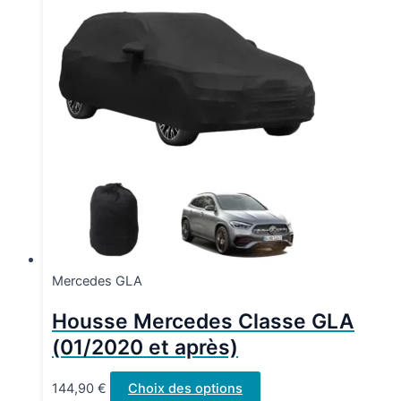
Mercedes GLA
Housse Mercedes Classe GLA
(01/2020 et après)
Ce
144,90
€
Choix des options