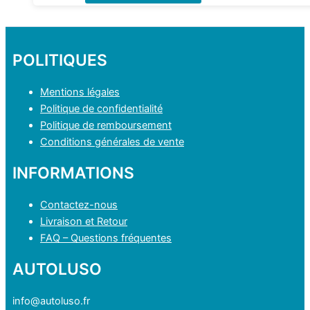
produit
a
plusieurs
variations.
POLITIQUES
Les
options
Mentions légales
peuvent
Politique de confidentialité
être
Politique de remboursement
choisies
Conditions générales de vente
sur
INFORMATIONS
la
page
Contactez-nous
du
Livraison et Retour
produit
FAQ – Questions fréquentes
AUTOLUSO
info@autoluso.fr