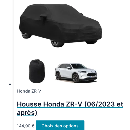
Honda ZR-V
Housse Honda ZR-V (06/2023 et
après)
Ce
144,90
€
Choix des options