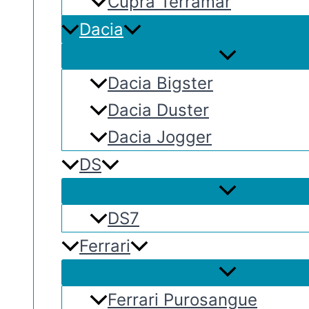
Cupra Terramar
Dacia
Dacia Bigster
Dacia Duster
Dacia Jogger
DS
DS7
Ferrari
Ferrari Purosangue