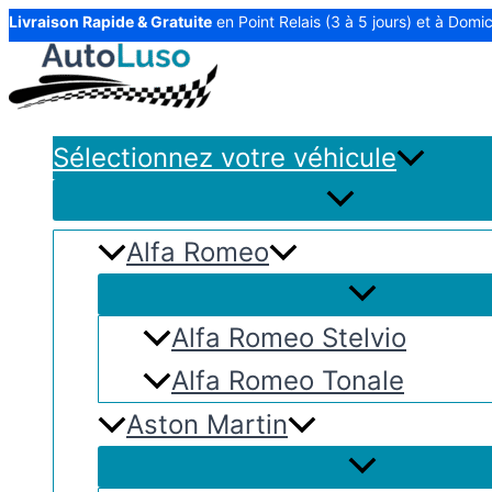
Aller
Livraison Rapide & Gratuite
en Point Relais (3 à 5 jours) et à Domici
au
contenu
Sélectionnez votre véhicule
Alfa Romeo
Alfa Romeo Stelvio
Alfa Romeo Tonale
Aston Martin