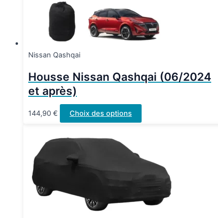
sur
la
page
du
produit
Nissan Qashqai
Housse Nissan Qashqai (06/2024
et après)
Ce
144,90
€
Choix des options
produit
a
plusieurs
variations.
Les
options
peuvent
être
choisies