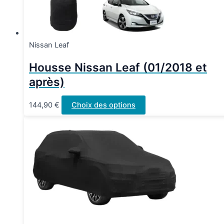
la
page
du
produit
Nissan Leaf
Housse Nissan Leaf (01/2018 et
après)
Ce
144,90
€
Choix des options
produit
a
plusieurs
variations.
Les
options
peuvent
être
choisies