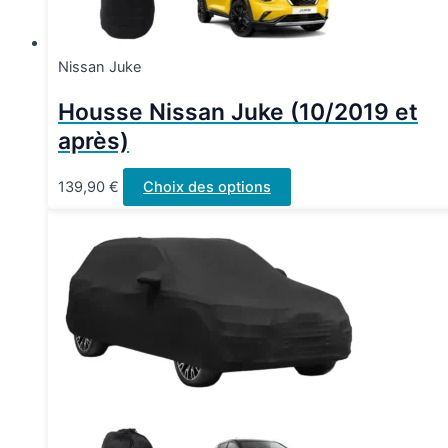
page
du
produit
Nissan Juke
Housse Nissan Juke (10/2019 et
après)
Ce
139,90
€
Choix des options
produit
a
plusieurs
variations.
Les
options
peuvent
être
choisies
sur