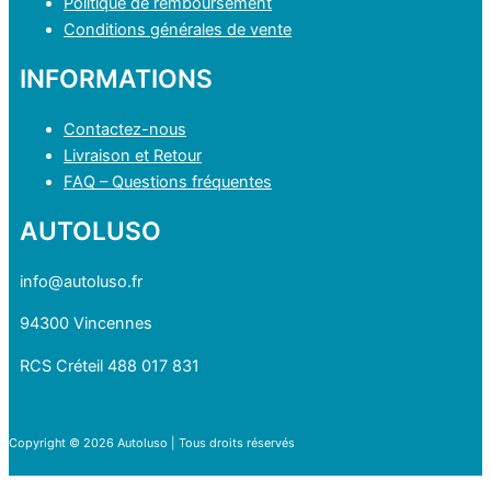
Politique de remboursement
choisies
Conditions générales de vente
sur
INFORMATIONS
la
page
Contactez-nous
du
Livraison et Retour
produit
FAQ – Questions fréquentes
AUTOLUSO
info@autoluso.fr
94300 Vincennes
RCS Créteil 488 017 831
Copyright © 2026 Autoluso | Tous droits réservés