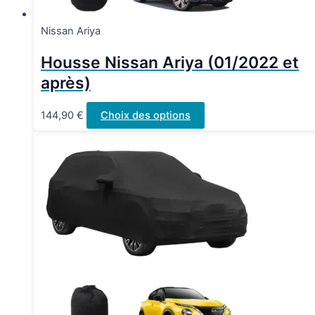
Nissan Ariya
Housse Nissan Ariya (01/2022 et
après)
Ce
144,90
€
Choix des options
produit
a
plusieurs
variations.
Les
options
peuvent
être
choisies
sur
la