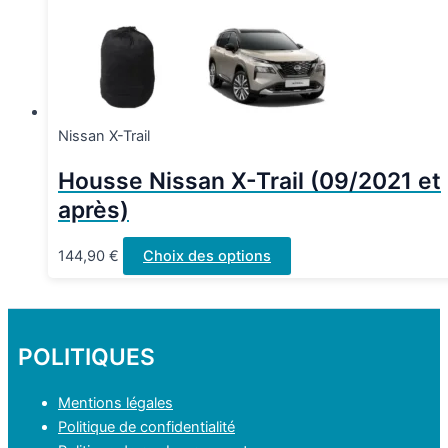
sur
la
page
du
produit
Nissan X-Trail
Housse Nissan X-Trail (09/2021 et
après)
Ce
144,90
€
Choix des options
produit
a
plusieurs
variations.
POLITIQUES
Les
options
Mentions légales
peuvent
Politique de confidentialité
être