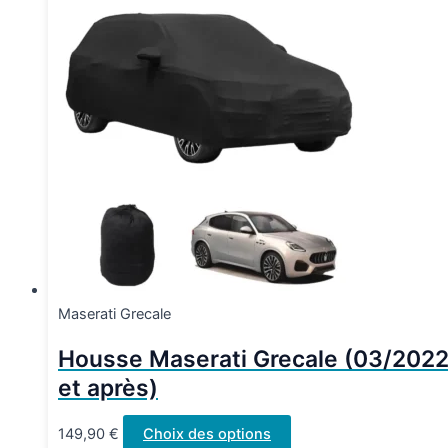
Maserati Grecale
Housse Maserati Grecale (03/202
et après)
Ce
149,90
€
Choix des options