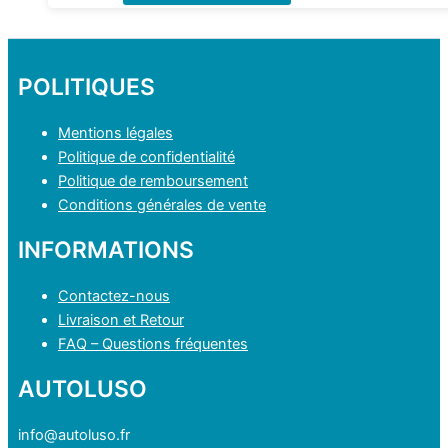
produit
a
plusieurs
variations.
POLITIQUES
Les
options
Mentions légales
peuvent
Politique de confidentialité
être
Politique de remboursement
choisies
Conditions générales de vente
sur
INFORMATIONS
la
page
Contactez-nous
du
Livraison et Retour
produit
FAQ – Questions fréquentes
AUTOLUSO
info@autoluso.fr